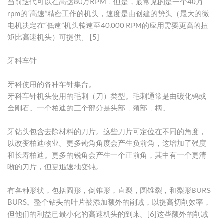
当前迭代可以在高达80万RPM，但是，最常见的是一个40万
rpm的“高速”精密工作的机头，速度是由创建的势头（最大的微
电机决定在“低速”机头转速至40,000 RPM的应用需要更高的扭
矩比高速机头）可提供。 [5]
牙科车针
牙科使用的各种车针集合。
牙科车针机头使用的毛刺（刀）类型。毛刺通常是由碳化钨或
金刚石。一个柏迪的三个部分是头部，颈部，柄。
牙钻头包含去除材料的刀片。这些刀片可定位在不同的角度，
以改变柏迪物业。更多钝角角度会产生负前角，这增加了强度
和长寿柏迪。更多的锐角会产生一个正前角，其中有一个更清
晰的刀片，但更迅速地变钝。
有各种形状，包括圆形，倒锥形，直裂，圆锥裂，和梨形BURS
BURS。整个钻头的叶片被添加额外的削减，以提高切削效率，
但他们的利益已最小化的高速机头的到来。[6]这些额外的削减