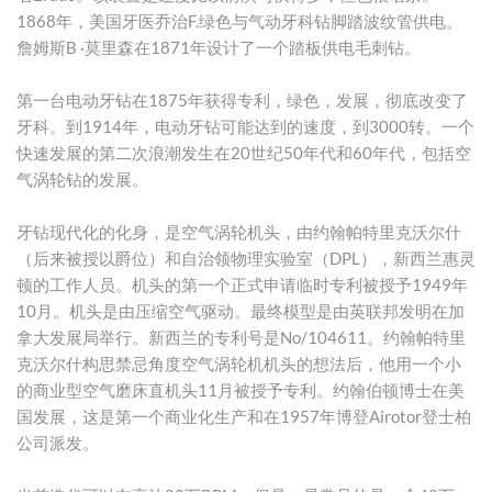
1868年，美国牙医乔治F.绿色与气动牙科钻脚踏波纹管供电。
詹姆斯B ·莫里森在1871年设计了一个踏板供电毛刺钻。
第一台电动牙钻在1875年获得专利，绿色，发展，彻底改变了
牙科。到1914年，电动牙钻可能达到的速度，到3000转。一个
快速发展的第二次浪潮发生在20世纪50年代和60年代，包括空
气涡轮钻的发展。
牙钻现代化的化身，是空气涡轮机头，由约翰帕特里克沃尔什
（后来被授以爵位）和自治领物理实验室（DPL），新西兰惠灵
顿的工作人员。机头的第一个正式申请临时专利被授予1949年
10月。机头是由压缩空气驱动。最终模型是由英联邦发明在加
拿大发展局举行。新西兰的专利号是No/104611。约翰帕特里
克沃尔什构思禁忌角度空气涡轮机机头的想法后，他用一个小
的商业型空气磨床直机头11月被授予专利。约翰伯顿博士在美
国发展，这是第一个商业化生产和在1957年博登Airotor登士柏
公司派发。