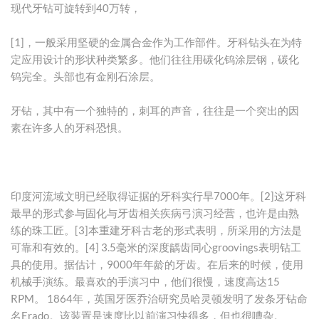
现代牙钻可旋转到40万转，
[1]，一般采用坚硬的金属合金作为工作部件。牙科钻头在为特
定应用设计的形状种类繁多。他们往往用碳化钨涂层钢，碳化
钨完全。头部也有金刚石涂层。
牙钻，其中有一个独特的，刺耳的声音，往往是一个突出的因
素在许多人的牙科恐惧。
印度河流域文明已经取得证据的牙科实行早7000年。[2]这牙科
最早的形式参与固化与牙齿相关疾病弓演习经营，也许是由熟
练的珠工匠。[3]本重建牙科古老的形式表明，所采用的方法是
可靠和有效的。[4] 3.5毫米的深度龋齿同心groovings表明钻工
具的使用。据估计，9000年年龄的牙齿。在后来的时候，使用
机械手演练。最喜欢的手演习中，他们很慢，速度高达15
RPM。 1864年，英国牙医乔治研究员哈灵顿发明了发条牙钻命
名Erado。该装置是速度比以前演习快得多，但也很嘈杂。