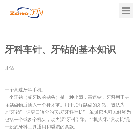
Toggle
Navigat
牙科车针、牙钻的基本知识
牙钻
一个高速牙科手机。
一个牙钻（或牙医的钻头）是一种小型，高速钻，牙科用于去
除龋齿物质插入一个补牙前。用于治疗龋齿的牙钻。被认为
是“牙钻”一词更口语化的形式“牙科手机”，虽然它也可以解释为
包括一个或多​​个机头，动力源“牙科引擎。” “机头”和“发动机”是
一般的牙科工具通用和委婉的条款。